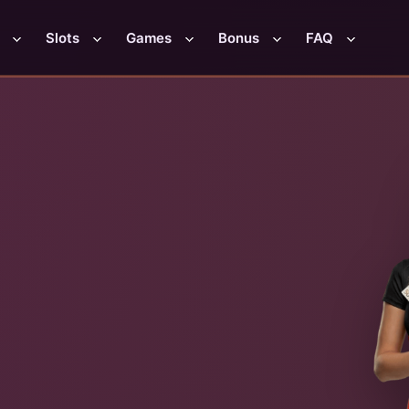
p
Slots
Games
Bonus
FAQ
0