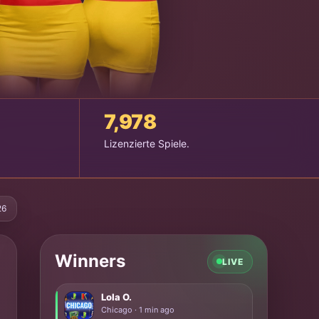
7,978
Lizenzierte Spiele.
26
Winners
LIVE
Lola O.
Chicago · 1 min ago