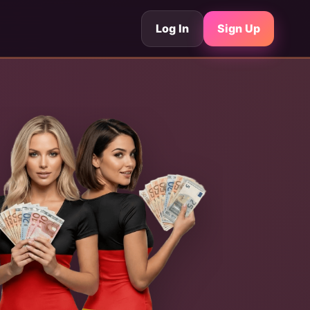
Log In
Sign Up