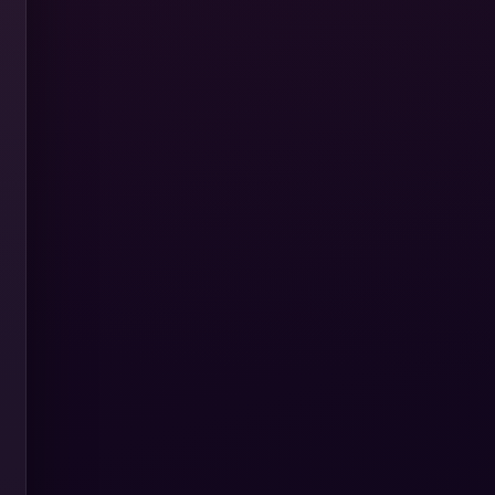
E
e ↗
e ↗
e ↗
e ↗
e ↗
e ↗
e ↗
e ↗
e ↗