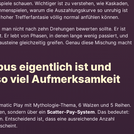
ispiele schauen. Wichtiger ist zu verstehen, wie Kaskaden,
ammenspielen, warum die Auszahlungskurve so unruhig ist
hoher Trefferfantasie völlig normal anfühlen können.
n man nicht nach zehn Drehungen bewerten sollte. Er ist
rt. Er lebt von Phasen, in denen lange wenig passiert, und
usteine gleichzeitig greifen. Genau diese Mischung macht
us eigentlich ist und
so viel Aufmerksamkeit
gmatic Play mit Mythologie-Thema, 6 Walzen und 5 Reihen.
ien, sondern über ein
Scatter-Pay-System
. Das bedeutet:
n. Entscheidend ist, dass eine ausreichende Anzahl
scheint.