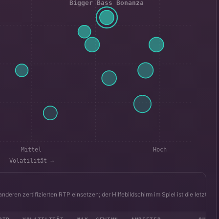
Bigger Bass Bonanza
Mittel
Hoch
Volatilität →
eren zertifizierten RTP einsetzen; der Hilfebildschirm im Spiel ist die letzte