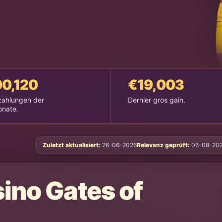
0,120
€19,003
ahlungen der
Dernier gros gain.
onate.
Zuletzt aktualisiert:
26-06-2026
Relevanz geprüft:
06-08-20