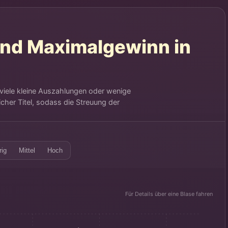
und Maximalgewinn in
: viele kleine Auszahlungen oder wenige
cher Titel, sodass die Streuung der
rig
Mittel
Hoch
Für Details über eine Blase fahren