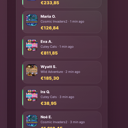
€233,85
Maria O.
Cosmic Invaders2 · 1 min ago
€126,84
Eva A.
Cutey Cats · 1 min ago
€811,85
Wyatt S.
Wild Adventure · 2 min ago
€185,30
Ira Q.
Cutey Cats · 3 min ago
€38,95
Noé E.
Cosmic Invaders2 · 3 min ago